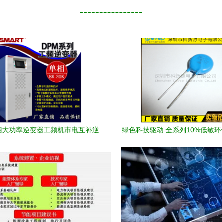
----------------
相大功率逆变器工频机市电互补逆
绿色科技驱动 全系列10%低敏
8KW-20KW的数字技术革新与服
阻助力数字技术新征程
务