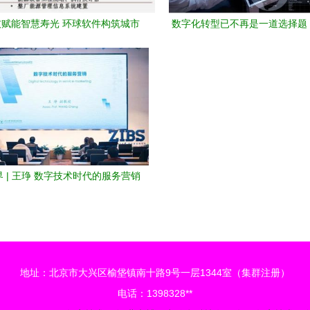
赋能智慧寿光 环球软件构筑城市
数字化转型已不再是一道选择题
治理新基石
业的必答题——透视数字技术服
代使命
视界 | 王琤 数字技术时代的服务营销
——重塑价值与连接
地址：北京市大兴区榆垡镇南十路9号一层1344室（集群注册）
电话：1398328**