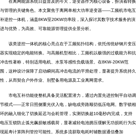
在离网能源系统日益普及的今天，逆变器作为核心设备，扮演着转换
与管理的关键角色。本文聚焦于离网单相大功率逆变器——工频机市电互
补逆控一体机，涵盖8KW至20KW功率段，深入探讨其数字技术服务的演
进与优势，为高效、可靠能源管理提供全景分析。
该类逆控一体机的核心亮点在于工频拓扑结构，依托传统矽钢片变压
器实现稳定的电能转换。与高频机型相比，工频机以极强的过载能力和抗
冲击性著称，特别适用电机、水泵等感性负载场景。在8KW-20KW范
围，这种设计保障了启动瞬间高冲击电流的平滑处理，显著提升系统持久
性，从而契合户外作业、别墅备用电源及工业离网需求。
市电互补功能使整机具备灵活配置潜力，通过内置先进控制平自动调
节模式——正常日照侧重光伏入电，缺电或旁路顺切低压电网。数字锁相
环的融入细化了切换延迟与会耗管理，实测切换超10毫秒内完成，支持
电压互锁防止弧光飙损敏感载荷，显著减轻电池拥压缓解无功损耗行为实
现延寿计算阵列管控可能性。系统多流获取电耗时辅数据通信叠加