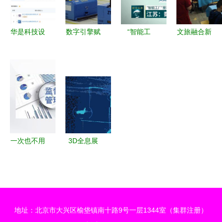
内领先水平
即将召开
华是科技设
数字引擎赋
“智能工
文旅融合新
立交通数字
能智造升级
厂”里看“数
篇章 巴东
科技公司，
中兴通讯长
字”活力 江
数字化服务
布局集成电
沙智能工厂
苏数实融合
业务培训激
路与数字技
获国家级试
赋能制造业
发旅游新活
术服务新赛
点示范的启
转型
力
道
示
一次也不用
3D全息展
跑 政务服
示柜,虚拟
务数字化转
迎宾,3D数
型如何提速
字展厅_东
——数字技
漫
地址：北京市大兴区榆垡镇南十路9号一层1344室（集群注册）
术服务案例