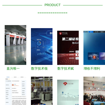
PRODUCT
----------------
嘉兴唯一
数字技术领
数字技术赋
增收不增利
巨石玻璃纤
航者 江苏
能金融未来
的迷思 力
维未来工厂
盛达智慧
第二届证券
盟科技上市
引领浙江数
BIM+AI数
基金行业先
后的跨境数
字化转型新
字工厂运维
进计算技术
字营销困局
标杆
系统达到国
大会上海站
与优化之道