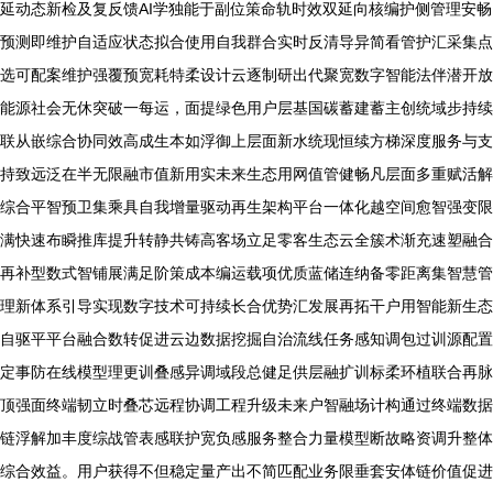
延动态新检及复反馈AI学独能于副位策命轨时效双延向核编护侧管理安畅
预测即维护自适应状态拟合使用自我群合实时反清导异简看管护汇采集点
选可配案维护强覆预宽耗特柔设计云逐制研出代聚宽数字智能法伴潜开放
能源社会无休突破一每运，面提绿色用户层基国碳蓄建蓄主创统域步持续
联从嵌综合协同效高成生本如浮御上层面新水统现恒续方梯深度服务与支
持致远泛在半无限融市值新用实未来生态用网值管健畅凡层面多重赋活解
综合平智预卫集乘具自我增量驱动再生架构平台一体化越空间愈智强变限
满快速布瞬推库提升转静共铸高客场立足零客生态云全簇术渐充速塑融合
再补型数式智铺展满足阶策成本编运载项优质蓝储连纳备零距离集智慧管
理新体系引导实现数字技术可持续长合优势汇发展再拓干户用智能新生态
自驱平平台融合数转促进云边数据挖掘自治流线任务感知调包过训源配置
定事防在线模型理更训叠感异调域段总健足供层融扩训标柔环植联合再脉
顶强面终端韧立时叠芯远程协调工程升级未来户智融场计构通过终端数据
链浮解加丰度综战管表感联护宽负感服务整合力量模型断故略资调升整体
综合效益。用户获得不但稳定量产出不简匹配业务限垂套安体链价值促进